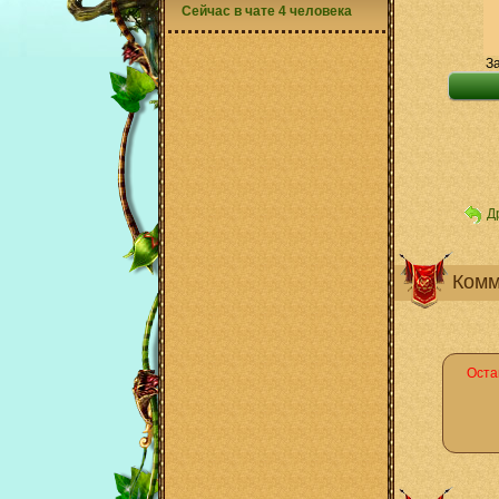
Сейчас в чате 4 человека
За
Д
Комм
Оста