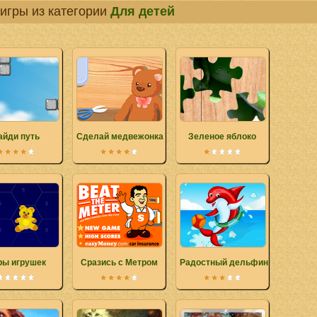
игры из категории
Для детей
айди путь
Сделай медвежонка Тедди
Зеленое яблоко
ры игрушек
Сразись с Метром
Радостный дельфин Отделка