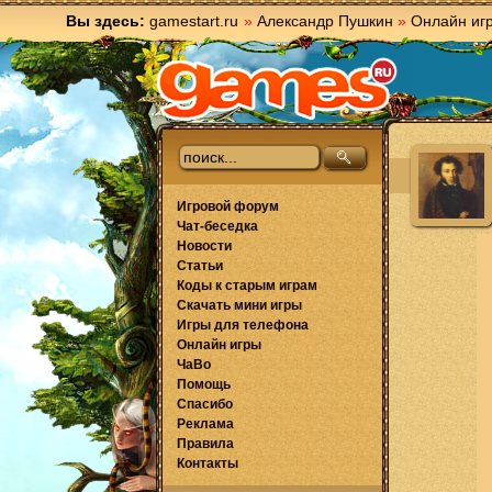
Вы здесь:
gamestart.ru
»
Александр Пушкин
»
Онлайн иг
Игровой форум
Чат-беседка
Новости
Статьи
Коды к старым играм
Скачать мини игры
Игры для телефона
Онлайн игры
ЧаВо
Помощь
Спасибо
Реклама
Правила
Контакты