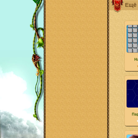
Ещё 
Н
Па