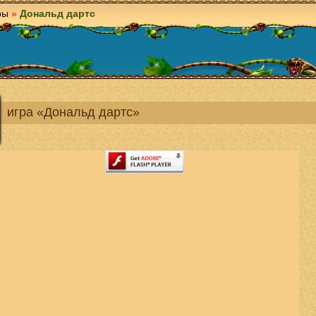
ры
»
Дональд дартс
игра «Дональд дартс»