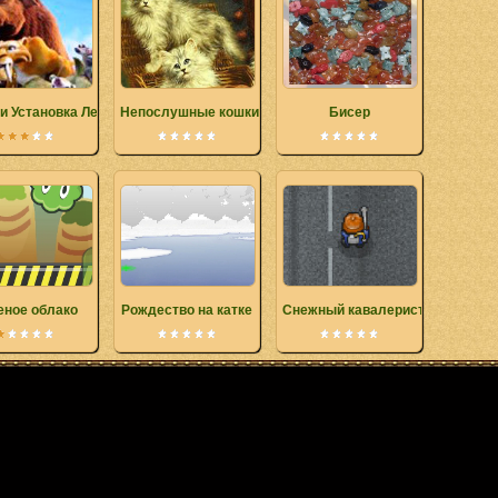
 и Установка Ледниковый период 4 Континентальный дрейф
Непослушные кошки
Бисер
еное облако
Рождество на катке
Снежный кавалерист