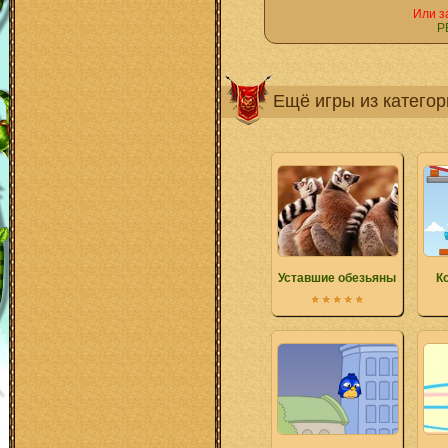
Или з
Р
Ещё игры из катего
Уставшие обезьяны
К