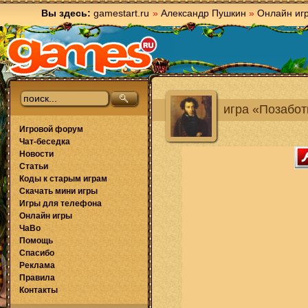
Вы здесь:
gamestart.ru
»
Александр Пушкин
»
Онлайн иг
игра «Позабот
Игровой форум
Чат-беседка
Новости
Статьи
Коды к старым играм
Скачать мини игры
Игры для телефона
Онлайн игры
ЧаВо
Помощь
Спасибо
Реклама
Правила
Контакты