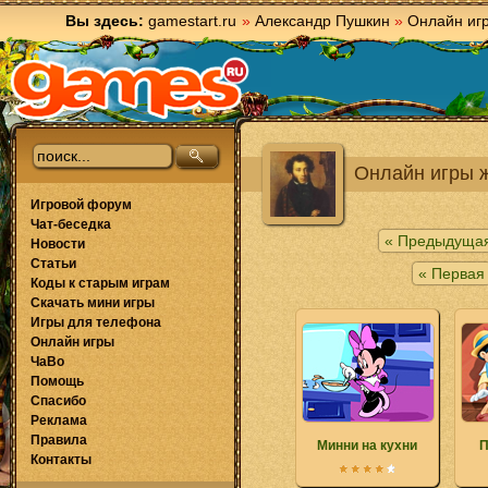
Вы здесь:
gamestart.ru
»
Александр Пушкин
»
Онлайн иг
Онлайн игры ж
Игровой форум
Чат-беседка
« Предыдущая
Новости
Статьи
« Первая
Коды к старым играм
Скачать мини игры
Игры для телефона
Онлайн игры
ЧаВо
Помощь
Спасибо
Реклама
Правила
Минни на кухни
П
Контакты