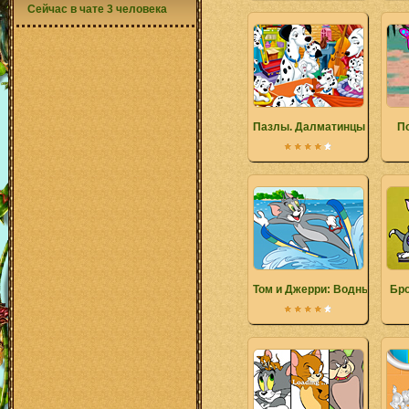
Сейчас в чате 3 человека
Пазлы. Далматинцы
П
Том и Джерри: Водные лыж
Бро