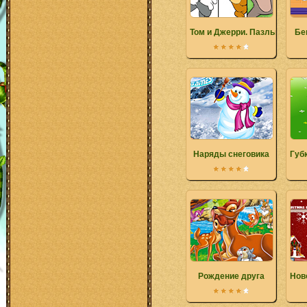
Том и Джерри. Пазлы
Бег
Наряды снеговика
Губ
Рождение друга
Нов