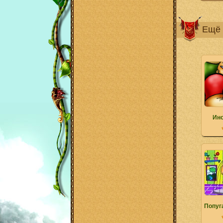
Ещё 
Ин
Попуг