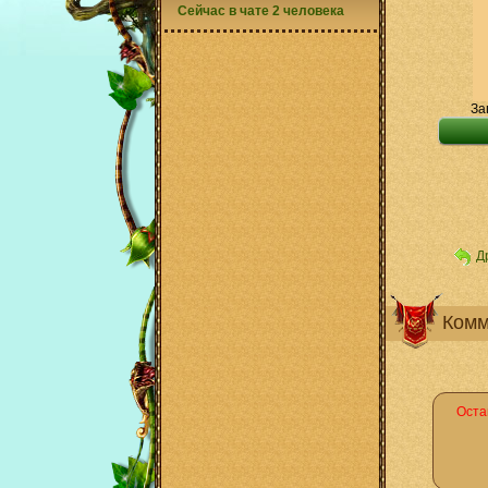
Сейчас в чате 2 человека
За
Д
Комм
Оста