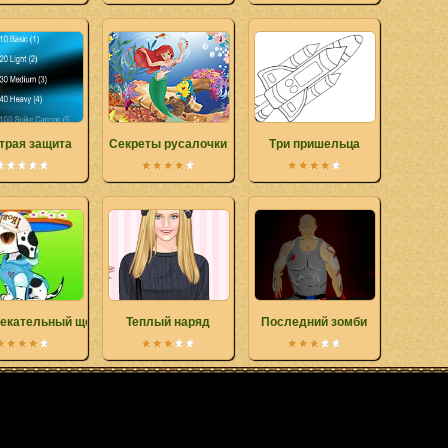
трая защита
Секреты русалочки
Три пришельца
екательный щенок
Теплый наряд
Последний зомби