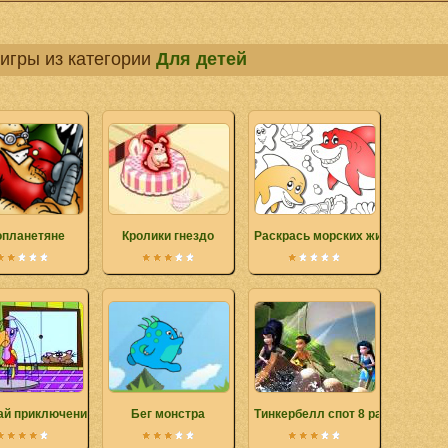
игры из категории
Для детей
опланетяне
Кролики гнездо
Раскрась морских жителей
ай приключения Раскраска
Бег монстра
Тинкербелл спот 8 разница