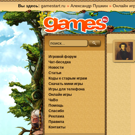
Вы здесь:
gamestart.ru
»
Александр Пушкин
»
Онлайн иг
Игровой форум
Чат-беседка
Новости
Статьи
Коды к старым играм
Скачать мини игры
Игры для телефона
Онлайн игры
ЧаВо
Помощь
Спасибо
Реклама
Правила
Контакты