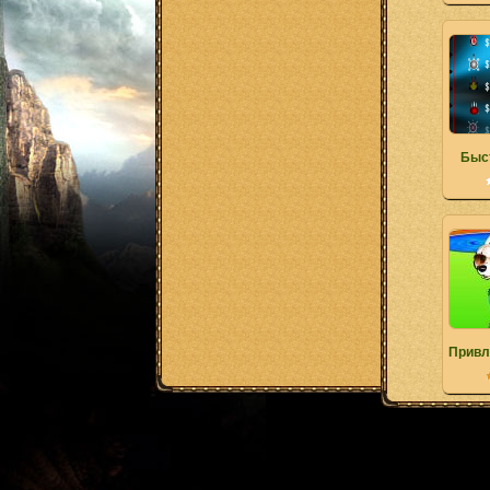
Быс
Привл