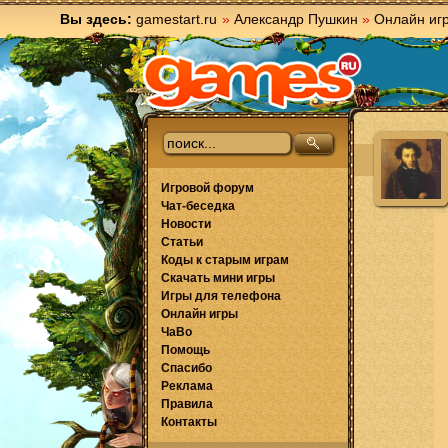
Вы здесь:
gamestart.ru
»
Александр Пушкин
»
Онлайн иг
Игровой форум
Чат-беседка
Новости
Статьи
Коды к старым играм
Скачать мини игры
Игры для телефона
Онлайн игры
ЧаВо
Помощь
Спасибо
Реклама
Правила
Контакты