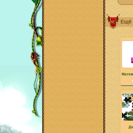
Ещё 
Матем
Де