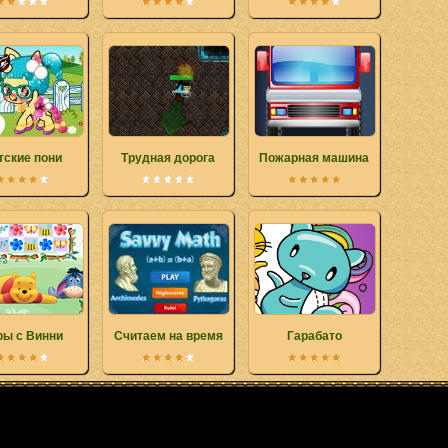
тские пони
Трудная дорога
Пожарная машина
ры с Винни
Считаем на время
Гарабато