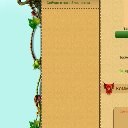
Сейчас в чате 3 человека
За
Посмо
Д
Комм
Оста