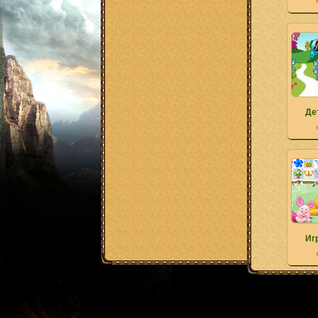
Де
Иг