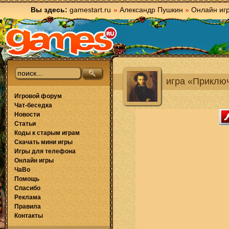
Вы здесь:
gamestart.ru
»
Александр Пушкин
»
Онлайн иг
игра «Приклю
Игровой форум
Чат-беседка
Новости
Статьи
Коды к старым играм
Скачать мини игры
Игры для телефона
Онлайн игры
ЧаВо
Помощь
Спасибо
Реклама
Правила
Контакты