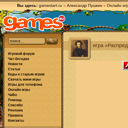
Вы здесь:
gamestart.ru
»
Александр Пушкин
»
Онлайн иг
игра «Распред
Игровой форум
Чат-беседка
Новости
Статьи
Коды к старым играм
Скачать мини игры
Игры для телефона
Онлайн игры
ЧаВо
Помощь
Спасибо
Реклама
Правила
Контакты