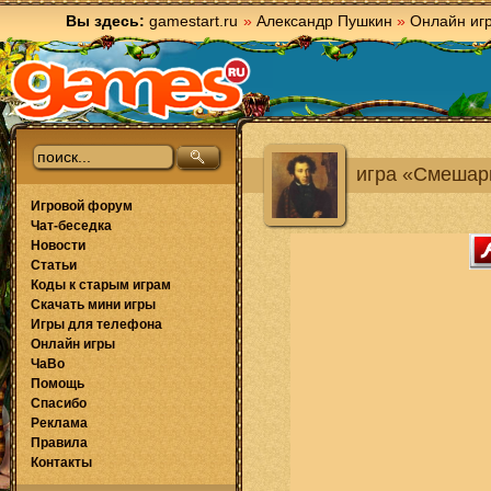
Вы здесь:
gamestart.ru
»
Александр Пушкин
»
Онлайн иг
игра «Смешари
Игровой форум
Чат-беседка
Новости
Статьи
Коды к старым играм
Скачать мини игры
Игры для телефона
Онлайн игры
ЧаВо
Помощь
Спасибо
Реклама
Правила
Контакты