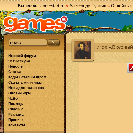
Вы здесь:
gamestart.ru
»
Александр Пушкин
»
Онлайн иг
игра «Вкусный
Игровой форум
Чат-беседка
Новости
Статьи
Коды к старым играм
Скачать мини игры
Игры для телефона
Онлайн игры
ЧаВо
Помощь
Спасибо
Реклама
Правила
Контакты