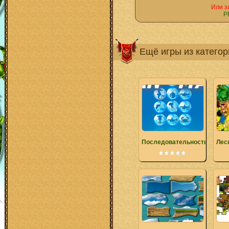
Или з
Р
Ещё игры из катего
Последовательность в океа
Лес