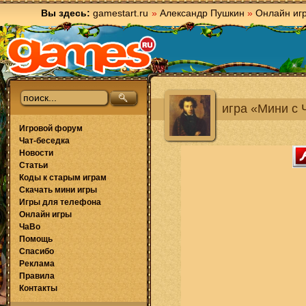
Вы здесь:
gamestart.ru
»
Александр Пушкин
»
Онлайн иг
игра «Мини с
Игровой форум
Чат-беседка
Новости
Статьи
Коды к старым играм
Скачать мини игры
Игры для телефона
Онлайн игры
ЧаВо
Помощь
Спасибо
Реклама
Правила
Контакты