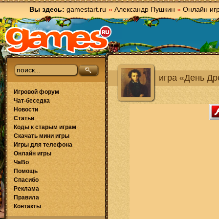
Вы здесь:
gamestart.ru
»
Александр Пушкин
»
Онлайн иг
игра «День Д
Игровой форум
Чат-беседка
Новости
Статьи
Коды к старым играм
Скачать мини игры
Игры для телефона
Онлайн игры
ЧаВо
Помощь
Спасибо
Реклама
Правила
Контакты