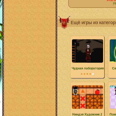
Или з
Р
Ещё игры из катего
Чудная лаборатория
Ск
Ниндзя Художник 2
Пом