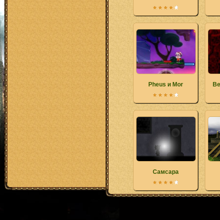
Pheus и Mor
Ве
Самсара