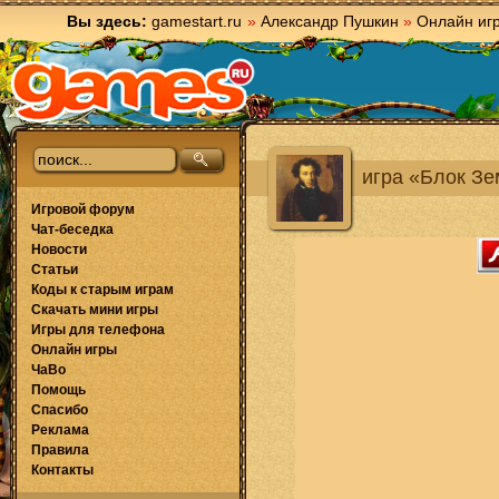
Вы здесь:
gamestart.ru
»
Александр Пушкин
»
Онлайн иг
игра «Блок Зе
Игровой форум
Чат-беседка
Новости
Статьи
Коды к старым играм
Скачать мини игры
Игры для телефона
Онлайн игры
ЧаВо
Помощь
Спасибо
Реклама
Правила
Контакты