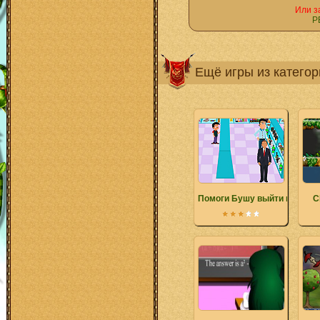
Или з
Р
Ещё игры из катего
Помоги Бушу выйти из мага
C