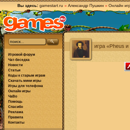
Вы здесь:
gamestart.ru
»
Александр Пушкин
»
Онлайн иг
игра «Pheus и
Игровой форум
Чат-беседка
Новости
Статьи
Коды к старым играм
Скачать мини игры
Игры для телефона
Онлайн игры
ЧаВо
Помощь
Спасибо
Реклама
Правила
Контакты