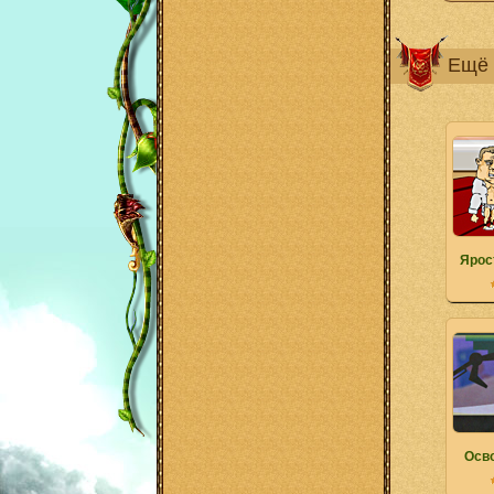
Ещё 
Ярос
Осво