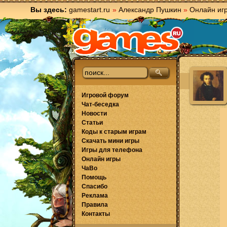
Вы здесь:
gamestart.ru
»
Александр Пушкин
»
Онлайн иг
Игровой форум
Чат-беседка
Новости
Статьи
Коды к старым играм
Скачать мини игры
Игры для телефона
Онлайн игры
ЧаВо
Помощь
Спасибо
Реклама
Правила
Контакты