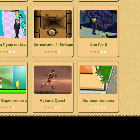
и Бушу выйти из магазина
Катакомбы 2: Лабиринт смерти
Ирл Грей
 Марио монеты
Aykuris Quest
Зеленая машина