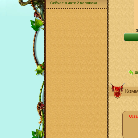
Сейчас в чате 2 человека
З
Д
Комм
Оста