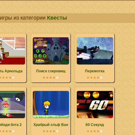
игры из категории
Квесты
ть Арнольда
Поиск сокровищ
Перемотка
боди бота 2
Храбрый эльф Ван
60 Секунд