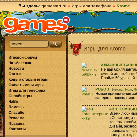
Вы здесь:
gamestart.ru
»
Игры для телефона
»
Krome
Игры для Krome
Игровой форум
Чат-беседка
АЛМАЗНЫЕ БАШНИ
Новости
Не дай бриллиантам
сжигай их, чтобы по
Статьи
Пройди 50 уровней 
Коды к старым играм
Скачать мини игры
РОБО 3
(
Аркада-Экшн
,
Л
Игры для телефона
Новые приключения заб
Онлайн игры
загадок и головоломок.
ЧаВо
Помощь
4В 1: КОМПЬ
Спасибо
Всеми любимые
«Солитер», а т
Реклама
теперь в твоём
Правила
дизайн, разноо
Контакты
приправленные
выступают здес