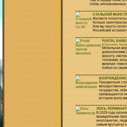
там, в сердце Зоны, е
собак, клонированных 
СТАЛЬНОЙ МОНСТР
Желаете поохотиться
больше заинтересует
Или вы просто хотит
Российский истребит
POSTAL BABE
(
Стрелялка
,
Арка
Мобильная вер
длинноногими д
красоту, смотр
топорами, коса
включая тяжел
бойню по свои
ВОЗРОЖДЕНИЕ
Грандиозная стра
могущественные
государства, гиб
прекращаются ож
историю всего ми
ЛОСЬ-ТЕРМИНАТ
В 2029 году орган
враждебными приш
инопланетян, люди
самым крутым из н