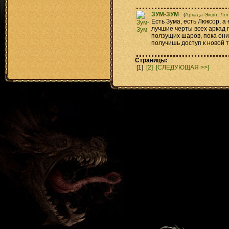
ЗУМ-ЗУМ
(
Аркада-Экшн
,
Лог
Есть Зума, есть Люксор, а
лучшие черты всех аркад 
ползущих шаров, пока они
получишь доступ к новой 
Страницы:
[1]
[2]
[СЛЕДУЮЩАЯ >>]