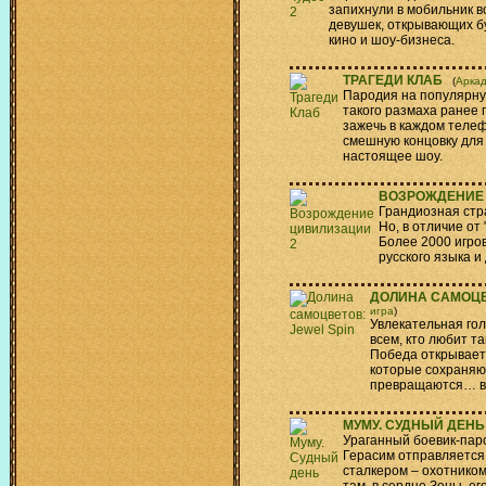
запихнули в мобильник в
девушек, открывающих бу
кино и шоу-бизнеса.
ТРАГЕДИ КЛАБ
(
Арка
Пародия на популярну
такого размаха ранее 
зажечь в каждом теле
смешную концовку для 
настоящее шоу.
ВОЗРОЖДЕНИЕ
Грандиозная стр
Но, в отличие от
Более 2000 игров
русского языка 
ДОЛИНА САМОЦВ
игра
)
Увлекательная гол
всем, кто любит так
Победа открывает
которые сохраняю
превращаются… в
МУМУ. СУДНЫЙ ДЕНЬ
Ураганный боевик-паро
Герасим отправляется 
сталкером – охотником