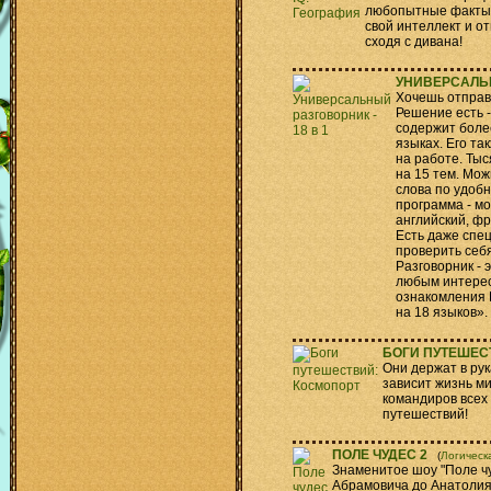
любопытные факты 
свой интеллект и о
сходя с дивана!
УНИВЕРСАЛЬН
Хочешь отправи
Решение есть -
содержит боле
языках. Его та
на работе. Ты
на 15 тем. Мож
слова по удобн
программа - м
английский, фр
Есть даже спе
проверить себя
Разговорник - 
любым интерес
ознакомления 
на 18 языков».
БОГИ ПУТЕШЕС
Они держат в ру
зависит жизнь ми
командиров всех 
путешествий!
ПОЛЕ ЧУДЕС 2
(
Логическ
Знаменитое шоу "Поле ч
Абрамовича до Анатолия