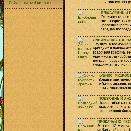
игровому проце
Сейчас в чате 6 человек
ВЛЮБЛЕННЫЙ 
Отличная головол
разнообразных ур
красочную график
сердцам воссоеди
ЛИНИИ СЧАСТЬЯ: HA
Эту игру невозможно 
аркадных и логических
красочная графика, ве
ещё масса разнообраз
пользой провести сво
смекалку и интеллект.
КУБИКС: МУДРОС
Войди в мир японс
кубики с игрового
очки и многочисле
ПОДВОДНЫЙ АЖ
Перед тобой сочет
классики – захват
воплотивший бессм
ПРОКАЧАЙ IQ: ГЕ
Это тест IQ, увлека
мобильный географ