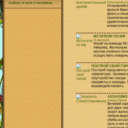
Новогодняя иг
Сейчас в чате 3 человека
Отправляйся
мульта! Вме
Диего и лен
приключение
удивительно
климатическ
МСТИТЕЛИ ПО К/Ф
по фильму
)
Играй за команду Мс
Америка, Железным 
против злобного бог
осуществить коварн
ПОСТРОЙ СВОЙ ГОР
Построй город мечты
симуляторе. Занимате
обустройство города.
предметы и награды. 
взаимодействовать.
ASSASSINS
Аркада-Экшн
)
Великий гор
для двух та
знают жалос
любым видом
убийц-ассас
цель у них 
страшные се