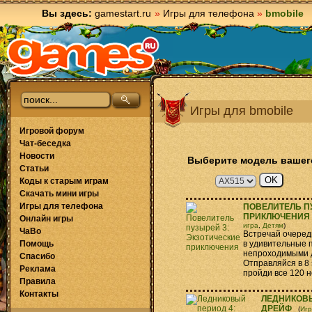
Вы здесь:
gamestart.ru
»
Игры для телефона
»
bmobile
Игры для bmobile
Игровой форум
Чат-беседка
Новости
Выберите модель вашег
Статьи
Коды к старым играм
Скачать мини игры
Игры для телефона
ПОВЕЛИТЕЛЬ П
ПРИКЛЮЧЕНИЯ
Онлайн игры
игра
,
Детям
)
ЧаВо
Встречай очередн
Помощь
в удивительные 
непроходимыми д
Спасибо
Отправляйся в 8 
Реклама
пройди все 120 н
Правила
Контакты
ЛЕДНИКОВЫ
ДРЕЙФ
(
Игр