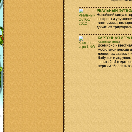
РЕАЛЬНЫЙ ФУТБОЛ
Новейший симулятор
настроек и улучшений
гонять мячик пальца
добиться триумфаль
КАРТОЧНАЯ ИГРА
Азартная игра
)
Всемирно известная
мобильной версии и
денежных ставок и и
бабушек и дедушек,
занятий. И садитесь
первым сбросить вс