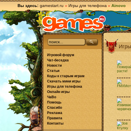
Вы здесь:
gamestart.ru
»
Игры для телефона
»
Ainovo
Игры
Игровой форум
Чат-беседка
Новости
Статьи
Коды к старым играм
Скачать мини игры
Игры для телефона
Онлайн игры
ЧаВо
Помощь
Спасибо
Реклама
Правила
Контакты