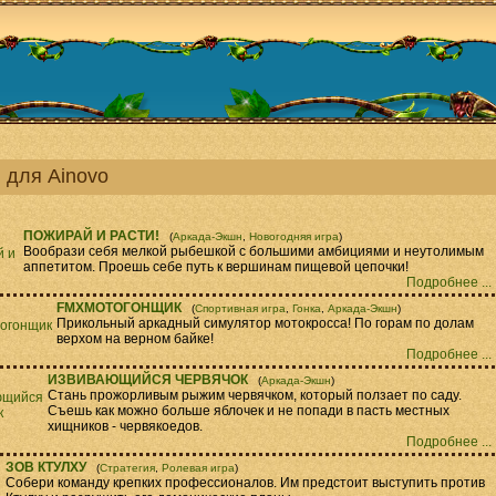
 для Ainovo
ПОЖИРАЙ И РАСТИ!
(
Аркада-Экшн
,
Новогодняя игра
)
Вообрази себя мелкой рыбешкой с большими амбициями и неутолимым
аппетитом. Проешь себе путь к вершинам пищевой цепочки!
Подробнее ...
FMXМОТОГОНЩИК
(
Спортивная игра
,
Гонка
,
Аркада-Экшн
)
Прикольный аркадный симулятор мотокросса! По горам по долам
верхом на верном байке!
Подробнее ...
ИЗВИВАЮЩИЙСЯ ЧЕРВЯЧОК
(
Аркада-Экшн
)
Стань прожорливым рыжим червячком, который ползает по саду.
Съешь как можно больше яблочек и не попади в пасть местных
хищников - червякоедов.
Подробнее ...
ЗОВ КТУЛХУ
(
Стратегия
,
Ролевая игра
)
Собери команду крепких профессионалов. Им предстоит выступить против