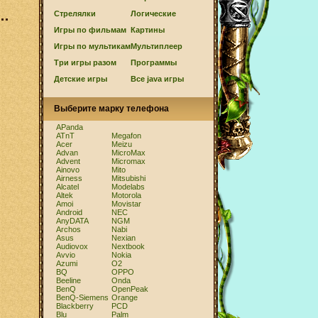
Стрелялки
Логические
Игры по фильмам
Картины
и
Игры по мультикам
Мультиплеер
Три игры разом
Программы
Детские игры
Все java игры
Выберите марку телефона
APanda
ATnT
Megafon
Acer
Meizu
Advan
MicroMax
Advent
Micromax
Ainovo
Mito
Airness
Mitsubishi
Alcatel
Modelabs
Altek
Motorola
Amoi
Movistar
Android
NEC
AnyDATA
NGM
Archos
Nabi
Asus
Nexian
Audiovox
Nextbook
Avvio
Nokia
Azumi
O2
BQ
OPPO
Beeline
Onda
BenQ
OpenPeak
BenQ-Siemens
Orange
Blackberry
PCD
Blu
Palm