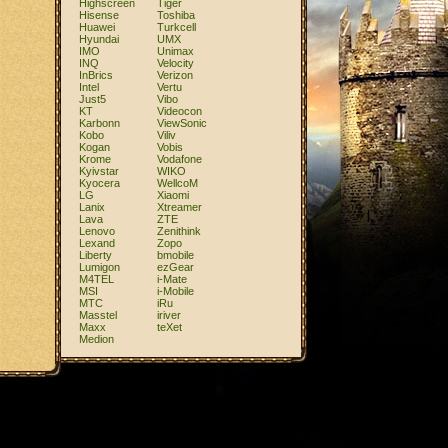
Highscreen
Tiger
Hisense
Toshiba
Huawei
Turkcell
Hyundai
UMX
IMO
Unimax
INQ
Velocity
InBrics
Verizon
Intel
Vertu
Just5
Vibo
KT
Videocon
Karbonn
ViewSonic
Kobo
Viliv
Kogan
Vobis
Krome
Vodafone
Kyivstar
WIKO
Kyocera
WellcoM
LG
Xiaomi
Lanix
Xtreamer
Lava
ZTE
Lenovo
Zenithink
Lexand
Zopo
Liberty
bmobile
Lumigon
ezGear
M4TEL
i-Mate
MSI
i-Mobile
MTC
iRu
Masstel
iriver
Maxx
teXet
Medion