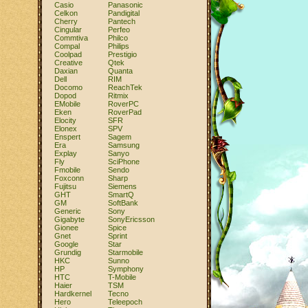
Casio
Panasonic
Celkon
Pandigital
Cherry
Pantech
Cingular
Perfeo
Commtiva
Philco
Compal
Philips
Coolpad
Prestigio
Creative
Qtek
Daxian
Quanta
Dell
RIM
Docomo
ReachTek
Dopod
Ritmix
EMobile
RoverPC
Eken
RoverPad
Elocity
SFR
Elonex
SPV
Enspert
Sagem
Era
Samsung
Explay
Sanyo
Fly
SciPhone
Fmobile
Sendo
Foxconn
Sharp
Fujitsu
Siemens
GHT
SmartQ
GM
SoftBank
Generic
Sony
Gigabyte
SonyEricsson
Gionee
Spice
Gnet
Sprint
Google
Star
Grundig
Starmobile
HKC
Sunno
HP
Symphony
HTC
T-Mobile
Haier
TSM
Hardkernel
Tecno
Hero
Teleepoch