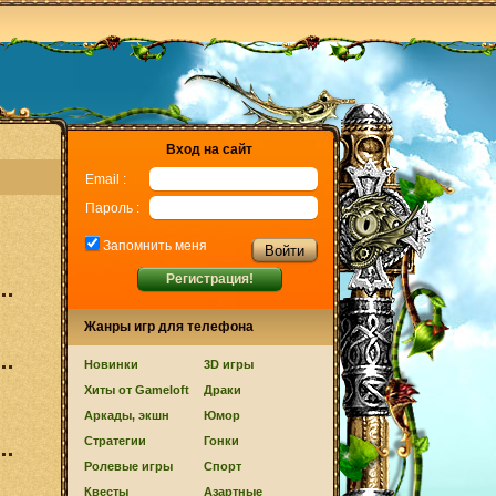
Вход на сайт
Email :
Пароль :
Запомнить меня
Регистрация!
Жанры игр для телефона
Новинки
3D игры
Хиты от Gameloft
Драки
Аркады, экшн
Юмор
Стратегии
Гонки
Ролевые игры
Спорт
Квесты
Азартные