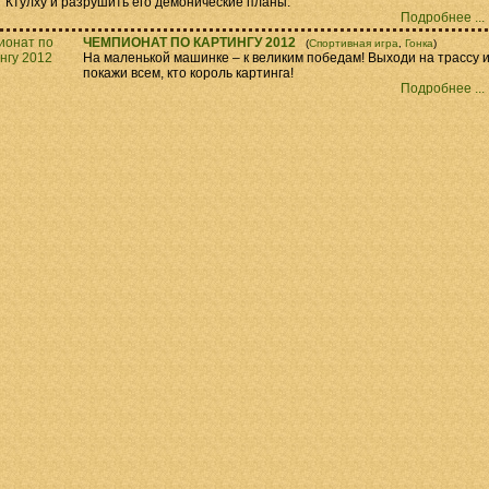
Ктулху и разрушить его демонические планы.
Подробнее ...
ЧЕМПИОНАТ ПО КАРТИНГУ 2012
(
Спортивная игра
,
Гонка
)
На маленькой машинке – к великим победам! Выходи на трассу 
покажи всем, кто король картинга!
Подробнее ...