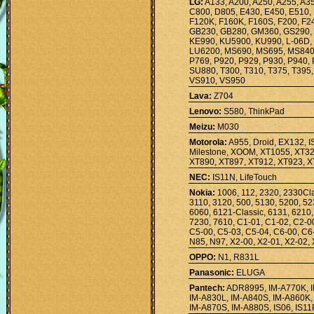
LG:
A133, A200, A250, A255, A3
C800, D805, E430, E450, E510, 
F120K, F160K, F160S, F200, F2
GB230, GB280, GM360, GS290, 
KE990, KU5900, KU990, L-06D, 
LU6200, MS690, MS695, MS840,
P769, P920, P929, P930, P940,
SU880, T300, T310, T375, T395
VS910, VS950
Lava:
Z704
Lenovo:
S580, ThinkPad
Meizu:
M030
Motorola:
A955, Droid, EX132, 
Milestone, XOOM, XT1055, XT32
XT890, XT897, XT912, XT923, 
NEC:
IS11N, LifeTouch
Nokia:
1006, 112, 2320, 2330Cla
3110, 3120, 500, 5130, 5200, 52
6060, 6121-Classic, 6131, 6210,
7230, 7610, C1-01, C1-02, C2-0
C5-00, C5-03, C5-04, C6-00, C6-
N85, N97, X2-00, X2-01, X2-02, 
OPPO:
N1, R831L
Panasonic:
ELUGA
Pantech:
ADR8995, IM-A770K, I
IM-A830L, IM-A840S, IM-A860K,
IM-A870S, IM-A880S, IS06, IS1