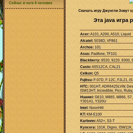
Сейчас в чате 6 человек
Скачать игру Джунгли Зовут
вр
Эта java игра 
Acer:
A101, A200, A510, Liquid
Alcatel:
5038D, VF861
Archos:
101
Asus:
Padfone, TF101
Blackberry:
8520, 9220, 9300, 
Casio:
A5512CA, CAL21
Celkon:
Q5
Fujitsu:
F-07D, F-12C, FJL21, I
HTC:
001HT, ADR6425LVW, Desire
ISW13HT, Incredible, Pico, Ruby,
Huawei:
G610, M865, M866, S7,
Y301A1, Y320U
Intel:
NoonHill
KT:
KM-E100
Karbonn:
A52+, S3-T
Kyocera:
101K, Digno, ISW11K,