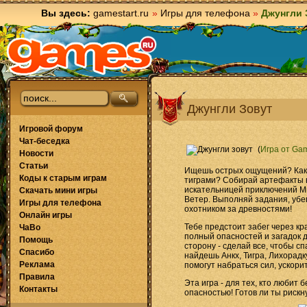
Вы здесь:
gamestart.ru
»
Игры для телефона
»
Джунгли 
Джунгли Зовут
Игровой форум
Чат-беседка
(
Игра от Gam
Новости
Статьи
Ищешь острых ощущений? Как н
Коды к старым играм
тиграми? Собирай артефакты в
искательницей приключений М
Скачать мини игры
Ветер. Выполняй задания, убе
Игры для телефона
охотником за древностями!
Онлайн игры
Тебе предстоит забег через к
ЧаВо
полный опасностей и загадок д
Помощь
сторону - сделай все, чтобы с
Спасибо
найдешь Анкх, Тигра, Лихорадк
Реклама
помогут набраться сил, ускорит
Правила
Эта игра - для тех, кто любит
Контакты
опасностью! Готов ли ты рискн