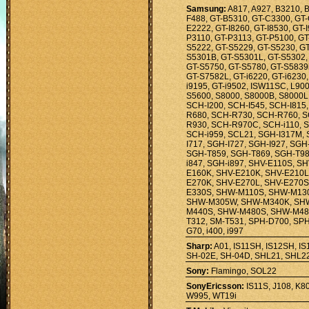
Samsung:
A817, A927, B3210, 
F488, GT-B5310, GT-C3300, GT
E2222, GT-I8260, GT-I8530, GT-
P3110, GT-P3113, GT-P5100, GT
S5222, GT-S5229, GT-S5230, GT
S5301B, GT-S5301L, GT-S5302,
GT-S5750, GT-S5780, GT-S5839i
GT-S7582L, GT-i6220, GT-i6230, 
i9195, GT-i9502, ISW11SC, L90
S5600, S8000, S8000B, S8000L
SCH-I200, SCH-I545, SCH-I815
R680, SCH-R730, SCH-R760, 
R930, SCH-R970C, SCH-i110, S
SCH-i959, SCL21, SGH-I317M, 
I717, SGH-I727, SGH-I927, SG
SGH-T859, SGH-T869, SGH-T989
i847, SGH-i897, SHV-E110S, S
E160K, SHV-E210K, SHV-E210L
E270K, SHV-E270L, SHV-E270S
E330S, SHW-M110S, SHW-M13
SHW-M305W, SHW-M340K, SHW
M440S, SHW-M480S, SHW-M480
T312, SM-T531, SPH-D700, SPH-
G70, i400, i997
Sharp:
A01, IS11SH, IS12SH, I
SH-02E, SH-04D, SHL21, SHL2
Sony:
Flamingo, SOL22
SonyEricsson:
IS11S, J108, K8
W995, WT19i