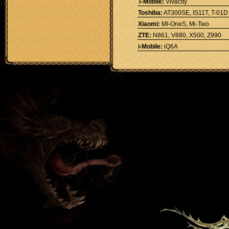
T-Mobile:
Vivacity
Toshiba:
AT300SE, IS11T, T-01D
Xiaomi:
MI-OneS, Mi-Two
ZTE:
N861, V880, X500, Z990
i-Mobile:
iQ6A