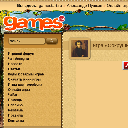
Вы здесь:
gamestart.ru
»
Александр Пушкин
»
Онлайн иг
игра «Сокруш
Игровой форум
Чат-беседка
Новости
Статьи
Коды к старым играм
Скачать мини игры
Игры для телефона
Онлайн игры
ЧаВо
Помощь
Спасибо
Реклама
Правила
Контакты