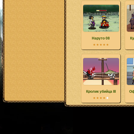
Наруто 08
Ку
Кролик убийца III
Оф