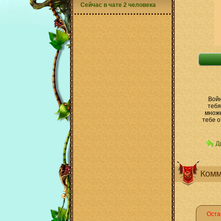
Сейчас в чате 2 человека
Войн
тебя
множе
тебе о
Д
Комм
Оста