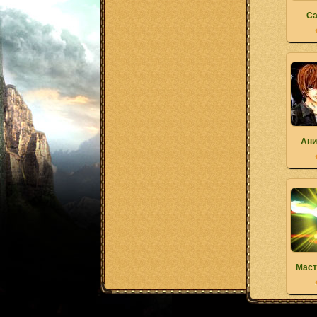
Ca
Ани
Маст