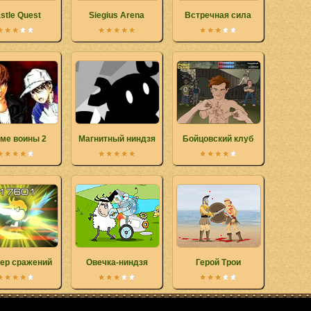
stle Quest
Siegius Arena
Встречная cила
ме воины 2
Магнитный ниндзя
Бойцовский клуб
ер сражений
Овечка-ниндзя
Герой Трои