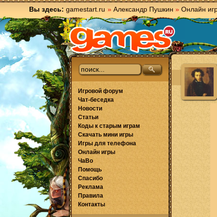
Вы здесь:
gamestart.ru
»
Александр Пушкин
»
Онлайн иг
Игровой форум
Чат-беседка
Новости
Статьи
Коды к старым играм
Скачать мини игры
Игры для телефона
Онлайн игры
ЧаВо
Помощь
Спасибо
Реклама
Правила
Контакты