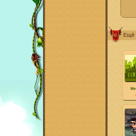
Ещё 
Ме