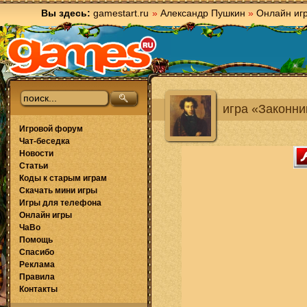
Вы здесь:
gamestart.ru
»
Александр Пушкин
»
Онлайн иг
игра «Законни
Игровой форум
Чат-беседка
Новости
Статьи
Коды к старым играм
Скачать мини игры
Игры для телефона
Онлайн игры
ЧаВо
Помощь
Спасибо
Реклама
Правила
Контакты