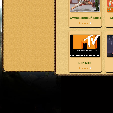
Сумасшедший каратист
Б
Бои МТВ