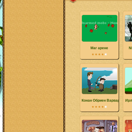
Маг арене
N
Конан Обриен Варвар
Ирл