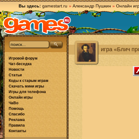
Вы здесь:
gamestart.ru
»
Александр Пушкин
»
Онлайн иг
игра «Блич про
Игровой форум
Чат-беседка
Новости
Статьи
Коды к старым играм
Скачать мини игры
Игры для телефона
Онлайн игры
ЧаВо
Помощь
Спасибо
Реклама
Правила
Контакты