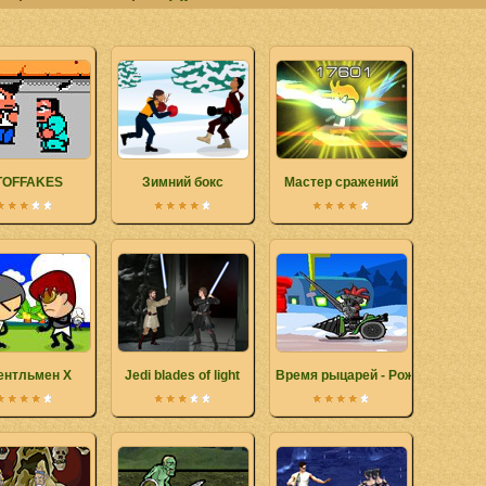
TOFFAKES
Зимний бокс
Мастер сражений
ентльмен X
Jedi blades of light
Время рыцарей - Рождество