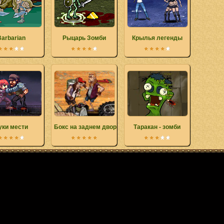
arbarian
Рыцарь Зомби
Крылья легенды
уки мести
Бокс на заднем дворе
Таракан - зомби