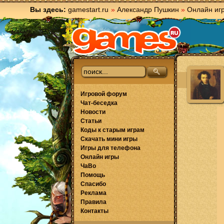
Вы здесь:
gamestart.ru
»
Александр Пушкин
»
Онлайн иг
Игровой форум
Чат-беседка
Новости
Статьи
Коды к старым играм
Скачать мини игры
Игры для телефона
Онлайн игры
ЧаВо
Помощь
Спасибо
Реклама
Правила
Контакты