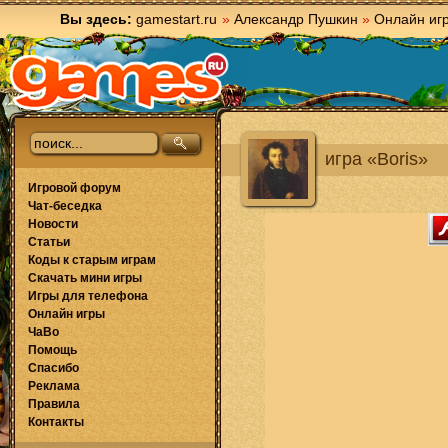
Вы здесь:
gamestart.ru
»
Александр Пушкин
»
Онлайн иг
игра «Boris»
Игровой форум
Чат-беседка
Новости
Статьи
Коды к старым играм
Скачать мини игры
Игры для телефона
Онлайн игры
ЧаВо
Помощь
Спасибо
Реклама
Правила
Контакты