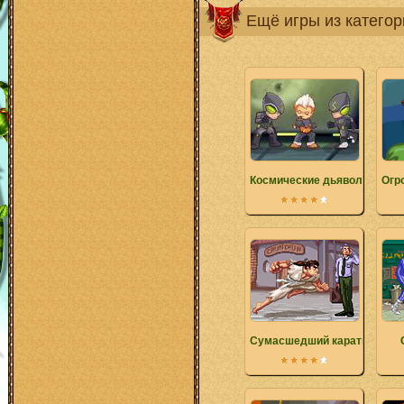
Ещё игры из катего
Космические дьяволы
Огр
Сумасшедший каратист