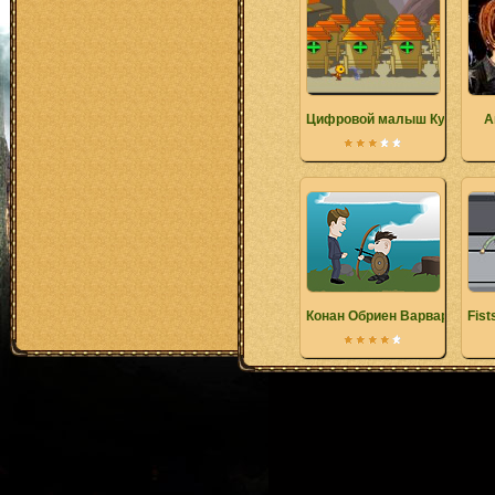
Цифровой малыш Кунг-фу 2
А
Конан Обриен Варвар
Fist