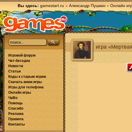
Вы здесь:
gamestart.ru
»
Александр Пушкин
»
Онлайн иг
игра «Мертвая
Игровой форум
Чат-беседка
Новости
Статьи
Коды к старым играм
Скачать мини игры
Игры для телефона
Онлайн игры
ЧаВо
Помощь
Спасибо
Реклама
Правила
Контакты