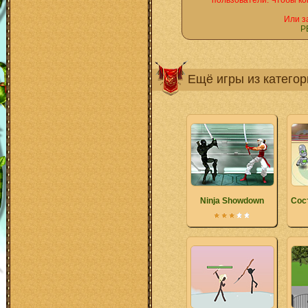
пользователи. Чтобы ко
Или з
Р
Ещё игры из катего
Ninja Showdown
Сос