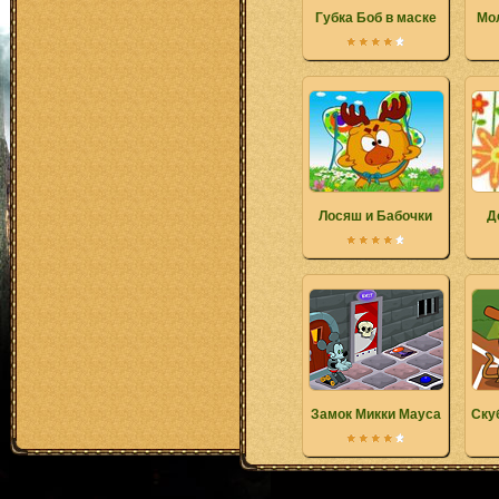
Губка Боб в маске
Мо
Лосяш и Бабочки
Д
Замок Микки Мауса
Ску