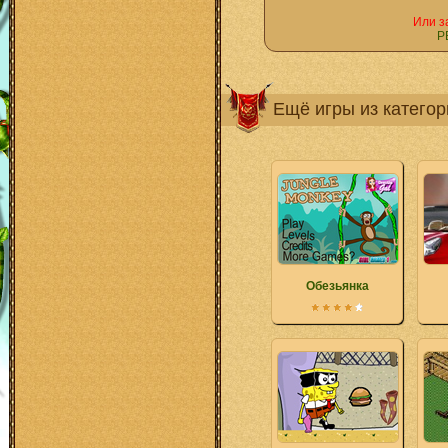
Или з
Р
Ещё игры из катего
Обезьянка