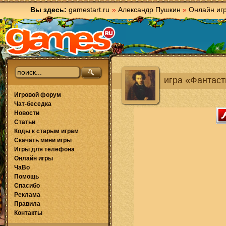
Вы здесь:
gamestart.ru
»
Александр Пушкин
»
Онлайн иг
игра «Фантас
Игровой форум
Чат-беседка
Новости
Статьи
Коды к старым играм
Скачать мини игры
Игры для телефона
Онлайн игры
ЧаВо
Помощь
Спасибо
Реклама
Правила
Контакты