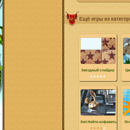
Ещё игры из катего
Звездный слайдер
Ци
Хоп Найти алфавиты
Ос