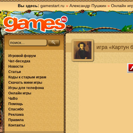
Вы здесь:
gamestart.ru
»
Александр Пушкин
»
Онлайн иг
игра «Картун 
Игровой форум
Чат-беседка
Новости
Статьи
Коды к старым играм
Скачать мини игры
Игры для телефона
Онлайн игры
ЧаВо
Помощь
Спасибо
Реклама
Правила
Контакты