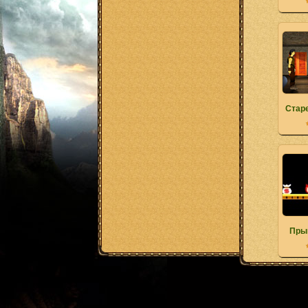
Стар
Пры