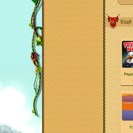
Ещё 
Рядо
C