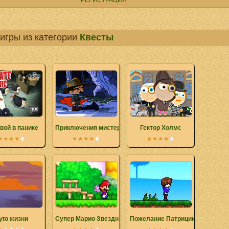
РЕГИСТРАЦИЯ
игры из категории
Квесты
вой в панике
Приключения мистера Луни
Гектор Холмс
yto жизни
Супер Марио Звездная схватка 3
Пожелание Патриции