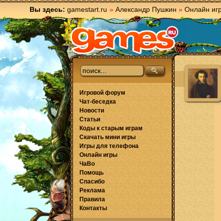
Вы здесь:
gamestart.ru
»
Александр Пушкин
»
Онлайн иг
Игровой форум
Чат-беседка
Новости
Статьи
Коды к старым играм
Скачать мини игры
Игры для телефона
Онлайн игры
ЧаВо
Помощь
Спасибо
Реклама
Правила
Контакты