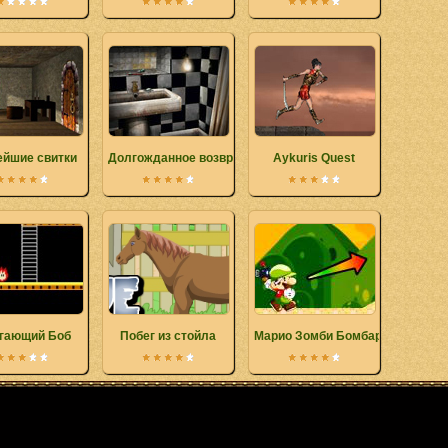
ейшие свитки
Долгожданное возвращение
Aykuris Quest
гающий Боб
Побег из стойла
Марио Зомби Бомбардировщик