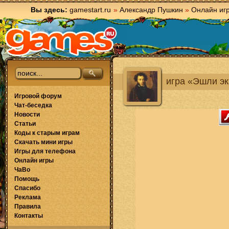
Вы здесь:
gamestart.ru
»
Александр Пушкин
»
Онлайн иг
игра «Эшли эк
Игровой форум
Чат-беседка
Новости
Статьи
Коды к старым играм
Скачать мини игры
Игры для телефона
Онлайн игры
ЧаВо
Помощь
Спасибо
Реклама
Правила
Контакты