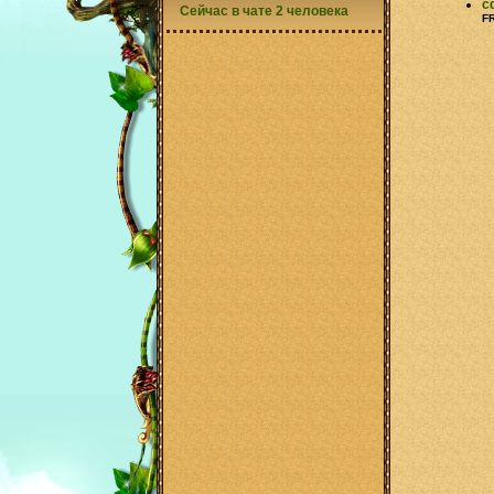
c
Сейчас в чате 2 человека
F