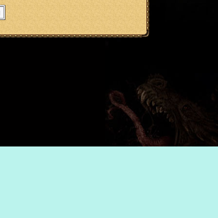
]
щены