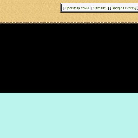
[
Просмотр темы
]
[
Ответить
]
[
Возврат к списку
yright © 1996-2021 by Anton Kruglov / Группа компаний СБС / Все права защи