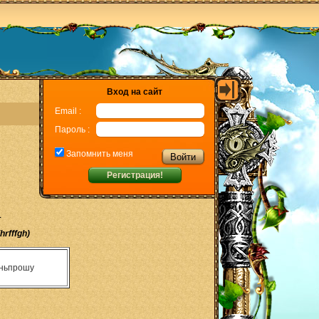
Вход на сайт
Email :
Пароль :
Запомнить меня
Регистрация!
1
hrfffgh)
еньпрошу