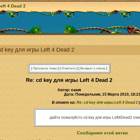
eft 4 Dead 2
cd key для игры Left 4 Dead 2
[
Просмотр темы
]
[
Ответить
]
[
Возврат к списку
]
Re: cd key для игры Left 4 Dead 2
саня
Автор:
Дата: Понедельник, 15 Марта 2010, 18:2
В ответ на:
Re: cd key для игры Left 4 Dead 2
(
дайте пожалуйсто cd key для игры Left4Dead2 оч
Сообщения этой ветки