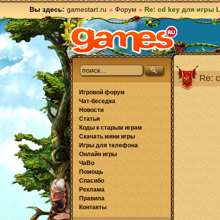
Вы здесь:
gamestart.ru
»
Форум
»
Re: cd key для игры L
Re: 
Игровой форум
Чат-беседка
Новости
Статьи
Коды к старым играм
Скачать мини игры
Игры для телефона
Онлайн игры
ЧаВо
Помощь
Спасибо
Реклама
Правила
Контакты