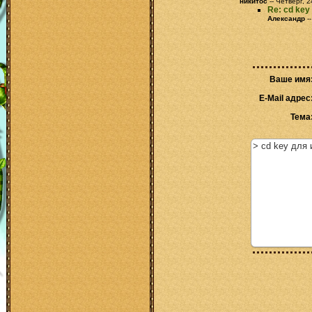
никитос
-- Четверг, 
Re: cd key
Александр
-
Ваше имя
E-Mail адрес
Тема