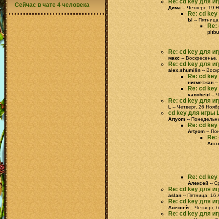
Re: cd key для иг
Сейчас в чате 4 человека
Дима
-- Четверг, 19 
Re: cd key
Ы
-- Пятница
Re: 
pitbu
Re: cd key для иг
макс
-- Воскресенье,
Re: cd key для иг
alex.shumilin
-- Воск
Re: cd key
нигметжан
--
Re: cd key
vanoheid
-- 
Re: cd key для иг
L
-- Четверг, 26 Нояб
cd key для игры L
Artyom
-- Понедельни
Re: cd key
Artyom
-- По
Re: 
Анто
Re: cd key
Алексей
-- С
Re: cd key для иг
aslan
-- Пятница, 16 
Re: cd key для иг
Алексей
-- Четверг, 
Re: cd key для иг