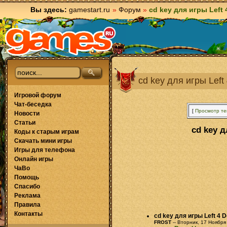
Вы здесь:
gamestart.ru
»
Форум
»
cd key для игры Left 
cd key для игры Left
Игровой форум
Чат-беседка
[
Просмотр т
Новости
Статьи
cd key д
Коды к старым играм
Скачать мини игры
Игры для телефона
Онлайн игры
ЧаВо
Помощь
Спасибо
Реклама
Правила
Контакты
cd key для игры Left 4 D
FROST
-- Вторник, 17 Ноября