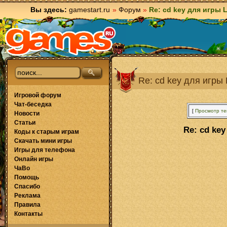
Вы здесь:
gamestart.ru
»
Форум
»
Re: cd key для игры L
Re: cd key для игры 
Игровой форум
Чат-беседка
[
Просмотр т
Новости
Статьи
Re: cd key
Коды к старым играм
Скачать мини игры
Игры для телефона
Онлайн игры
ЧаВо
Помощь
Спасибо
Реклама
Правила
Контакты