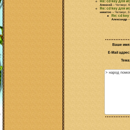
Re: cd key для иг
Алексей
-- Четверг, 
Re: cd key для иг
никитос
-- Четверг, 
Re: cd key
Александр
-
Ваше имя
E-Mail адрес
Тема