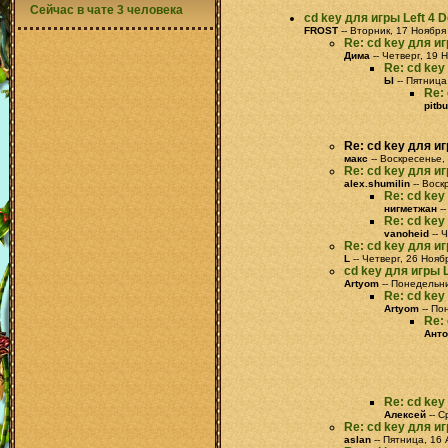
Сейчас в чате 3 человека
cd key для игры Left 4 D
FROST
-- Вторник, 17 Ноября
Re: cd key для иг
Дима
-- Четверг, 19 
Re: cd key
Ы
-- Пятница
Re: 
pitbu
Re: cd key для иг
макс
-- Воскресенье,
Re: cd key для иг
alex.shumilin
-- Воск
Re: cd key
нигметжан
--
Re: cd key
vanoheid
-- 
Re: cd key для иг
L
-- Четверг, 26 Нояб
cd key для игры L
Artyom
-- Понедельни
Re: cd key
Artyom
-- По
Re: 
Анто
Re: cd key
Алексей
-- С
Re: cd key для иг
aslan
-- Пятница, 16 