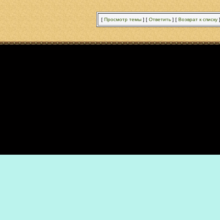
[
Просмотр темы
]
[
Ответить
]
[
Возврат к списку