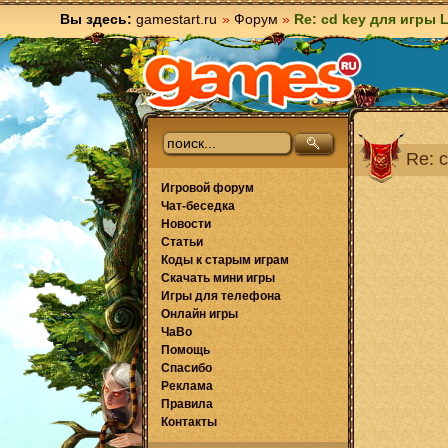
Вы здесь:
gamestart.ru
»
Форум
»
Re: cd key для игры L
Re: 
Игровой форум
Чат-беседка
Новости
Статьи
Коды к старым играм
Скачать мини игры
Игры для телефона
Онлайн игры
ЧаВо
Помощь
Спасибо
Реклама
Правила
Контакты