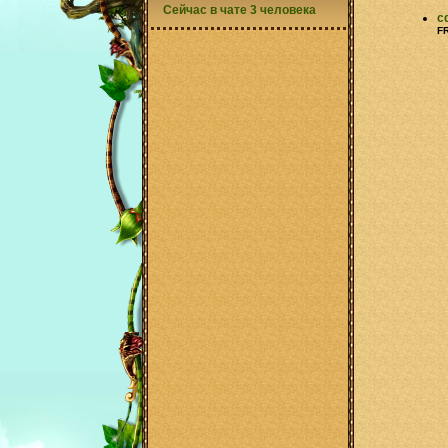
Сейчас в чате 3 человека
c
F