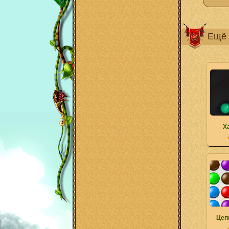
Ещё 
Х
Цеп