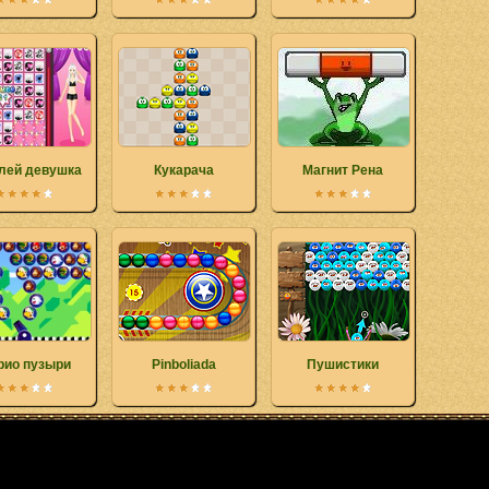
лей девушка
Кукарача
Магнит Рена
рио пузыри
Pinboliada
Пушистики