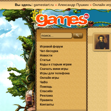
Вы здесь:
gamestart.ru
»
Александр Пушкин
»
Онлайн иг
Игровой форум
Чат-беседка
Новости
Статьи
Коды к старым играм
Скачать мини игры
Игры для телефона
Онлайн игры
ЧаВо
Помощь
Спасибо
Реклама
Правила
Контакты