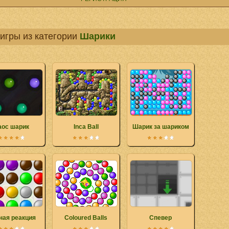
игры из категории
Шарики
аос шарик
Inca Ball
Шарик за шариком
ная реакция
Coloured Balls
Спевер