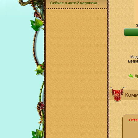
Сейчас в чате 2 человека
З
Медв
медом
Д
Комм
Оста