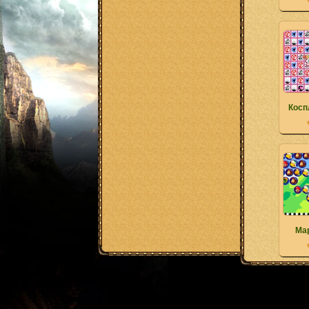
Косп
Ма