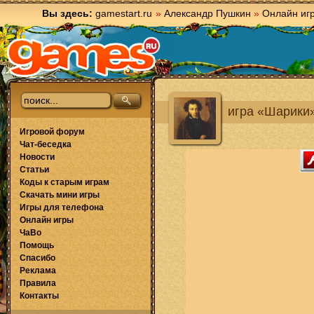
Вы здесь:
gamestart.ru
»
Александр Пушкин
»
Онлайн иг
игра «Шарики
Игровой форум
Чат-беседка
Новости
Статьи
Коды к старым играм
Скачать мини игры
Игры для телефона
Онлайн игры
ЧаВо
Помощь
Спасибо
Реклама
Правила
Контакты