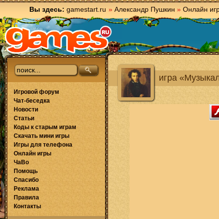
Вы здесь:
gamestart.ru
»
Александр Пушкин
»
Онлайн иг
игра «Музыка
Игровой форум
Чат-беседка
Новости
Статьи
Коды к старым играм
Скачать мини игры
Игры для телефона
Онлайн игры
ЧаВо
Помощь
Спасибо
Реклама
Правила
Контакты