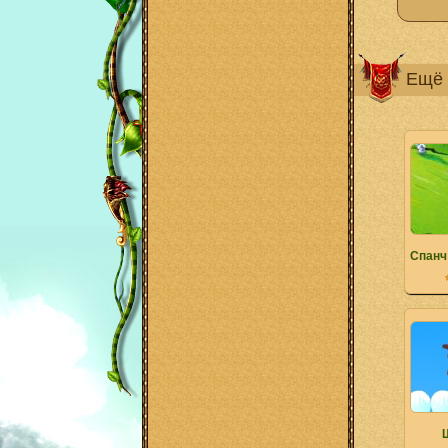
Ещё 
Спанч