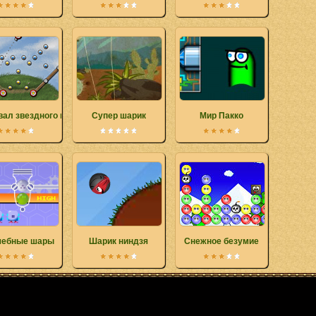
вал звездного выстрела
Супер шарик
Мир Пакко
ебные шары
Шарик ниндзя
Снежное безумие