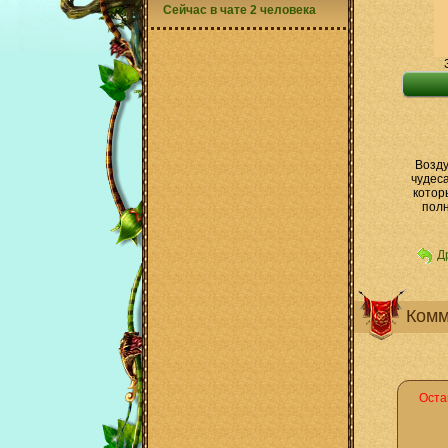
Сейчас в чате 2 человека
Возду
чудес
котор
полн
Д
Комм
Оста