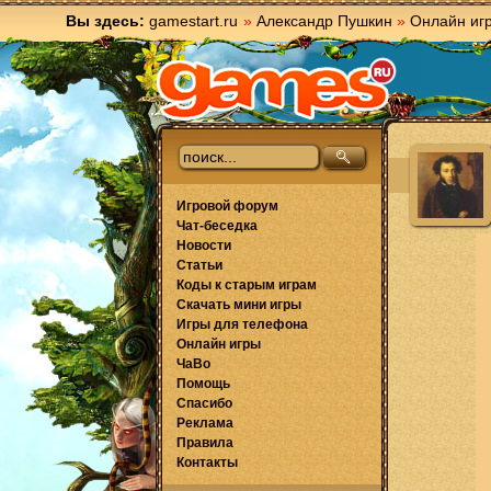
Вы здесь:
gamestart.ru
»
Александр Пушкин
»
Онлайн иг
Игровой форум
Чат-беседка
Новости
Статьи
Коды к старым играм
Скачать мини игры
Игры для телефона
Онлайн игры
ЧаВо
Помощь
Спасибо
Реклама
Правила
Контакты