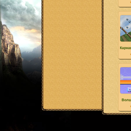
Карна
Волш