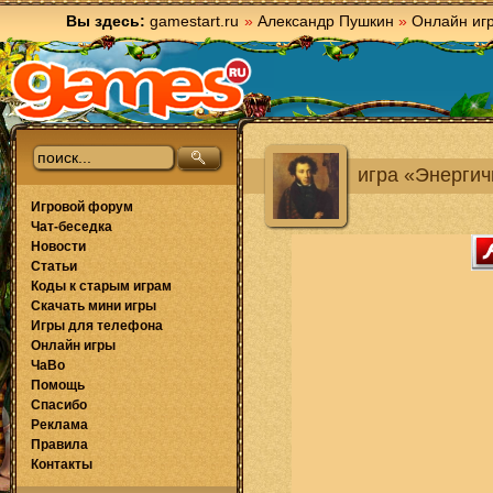
Вы здесь:
gamestart.ru
»
Александр Пушкин
»
Онлайн иг
игра «Энерги
Игровой форум
Чат-беседка
Новости
Статьи
Коды к старым играм
Скачать мини игры
Игры для телефона
Онлайн игры
ЧаВо
Помощь
Спасибо
Реклама
Правила
Контакты