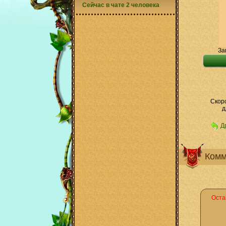
Сейчас в чате 2 человека
За
Скоро
д
Д
Комм
Оста