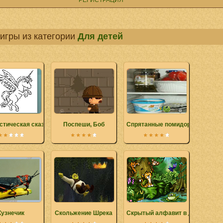
РЕГИСТРАЦИЯ
игры из категории
Для детей
стическая сказка
Поспеши, Боб
Спрятанные помидоры
Кузнечик
Скольжение Шрека
Скрытый алфавит в джунглях