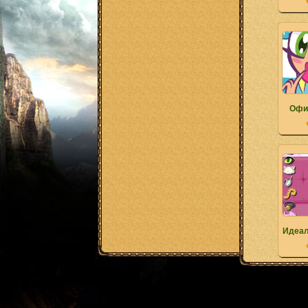
Офи
Идеал