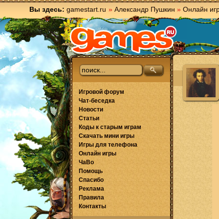
Вы здесь:
gamestart.ru
»
Александр Пушкин
»
Онлайн иг
Игровой форум
Чат-беседка
Новости
Статьи
Коды к старым играм
Скачать мини игры
Игры для телефона
Онлайн игры
ЧаВо
Помощь
Спасибо
Реклама
Правила
Контакты