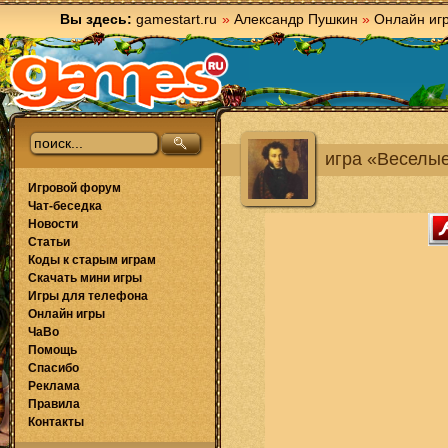
Вы здесь:
gamestart.ru
»
Александр Пушкин
»
Онлайн иг
игра «Веселы
Игровой форум
Чат-беседка
Новости
Статьи
Коды к старым играм
Скачать мини игры
Игры для телефона
Онлайн игры
ЧаВо
Помощь
Спасибо
Реклама
Правила
Контакты