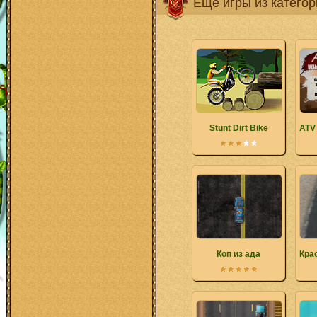
Ещё игры из катего
Stunt Dirt Bike
ATV
Коп из ада
Кра