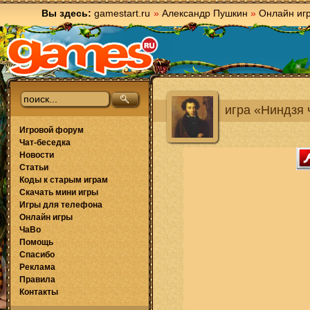
Вы здесь:
gamestart.ru
»
Александр Пушкин
»
Онлайн иг
игра «Ниндзя 
Игровой форум
Чат-беседка
Новости
Статьи
Коды к старым играм
Скачать мини игры
Игры для телефона
Онлайн игры
ЧаВо
Помощь
Спасибо
Реклама
Правила
Контакты