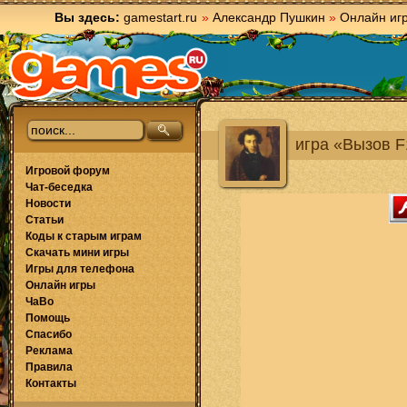
Вы здесь:
gamestart.ru
»
Александр Пушкин
»
Онлайн иг
игра «Вызов F
Игровой форум
Чат-беседка
Новости
Статьи
Коды к старым играм
Скачать мини игры
Игры для телефона
Онлайн игры
ЧаВо
Помощь
Спасибо
Реклама
Правила
Контакты