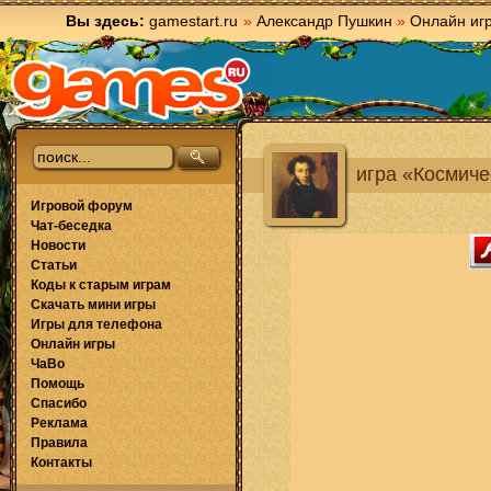
Вы здесь:
gamestart.ru
»
Александр Пушкин
»
Онлайн иг
игра «Космиче
Игровой форум
Чат-беседка
Новости
Статьи
Коды к старым играм
Скачать мини игры
Игры для телефона
Онлайн игры
ЧаВо
Помощь
Спасибо
Реклама
Правила
Контакты