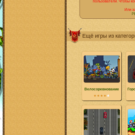
пользователи. Чтобы ко
Или з
Р
Ещё игры из катего
Велосоревнование
Гор