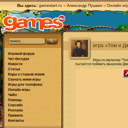
Вы здесь:
gamestart.ru
»
Александр Пушкин
»
Онлайн иг
игра «Том и Д
Игровой форум
Чат-беседка
Игра по мультику "To
Новости
пытается поймать мышонка Джер
Статьи
Коды к старым играм
Скачать мини игры
Игры для телефона
Онлайн игры
ЧаВо
Помощь
Спасибо
Реклама
Правила
Контакты