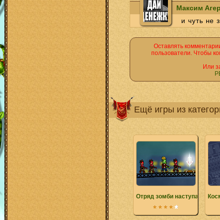
Максим Аге
и чуть не 
Оставлять комментарии
пользователи. Чтобы ко
Или з
Р
Ещё игры из катего
Отряд зомби наступает
Кос