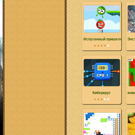
Испуганный пришелец
Экс
Киберкруг
жив