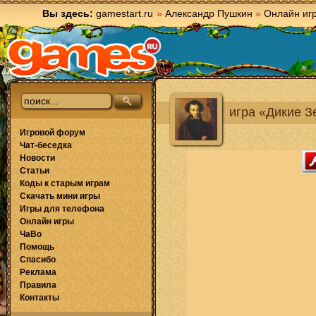
Вы здесь:
gamestart.ru
»
Александр Пушкин
»
Онлайн иг
игра «Дикие З
Игровой форум
Чат-беседка
Новости
Статьи
Коды к старым играм
Скачать мини игры
Игры для телефона
Онлайн игры
ЧаВо
Помощь
Спасибо
Реклама
Правила
Контакты