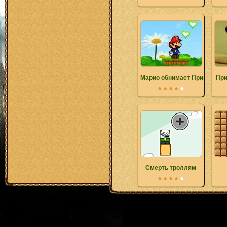
Марио обнимает Принцессу
При
Смерть троллям