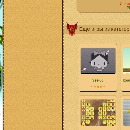
Или з
Р
Ещё игры из катего
Зет-56
Кор