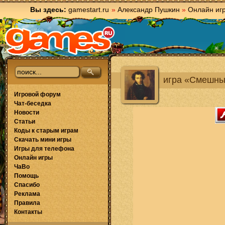
Вы здесь:
gamestart.ru
»
Александр Пушкин
»
Онлайн иг
игра «Смешны
Игровой форум
Чат-беседка
Новости
Статьи
Коды к старым играм
Скачать мини игры
Игры для телефона
Онлайн игры
ЧаВо
Помощь
Спасибо
Реклама
Правила
Контакты