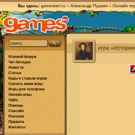
Вы здесь:
gamestart.ru
»
Александр Пушкин
»
Онлайн иг
игра «Истории
Игровой форум
Чат-беседка
Новости
Статьи
Коды к старым играм
Скачать мини игры
Игры для телефона
Онлайн игры
ЧаВо
Помощь
Спасибо
Реклама
Правила
Контакты