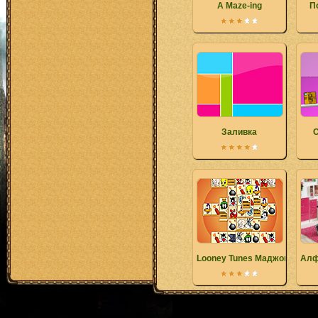
A Maze-ing
П
Заливка
С
Looney Tunes Маджонг
Алф