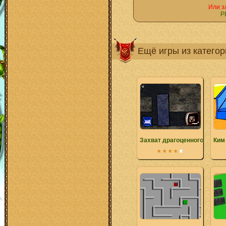
Или з
Р
Ещё игры из катего
Захват драгоценного камня
Ким