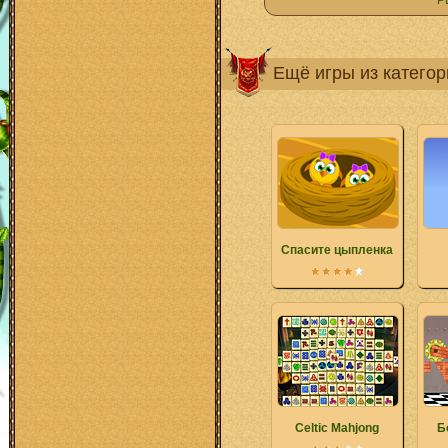
Р
Ещё игры из катего
Спасите цыпленка
Celtic Mahjong
Б