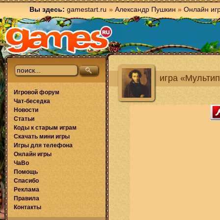
Вы здесь:
gamestart.ru
»
Александр Пушкин
»
Онлайн иг
игра «Мульти
Игровой форум
Чат-беседка
Новости
Статьи
Коды к старым играм
Скачать мини игры
Игры для телефона
Онлайн игры
ЧаВо
Помощь
Спасибо
Реклама
Правила
Контакты