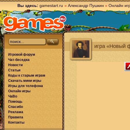
Вы здесь:
gamestart.ru
»
Александр Пушкин
»
Онлайн иг
игра «Новый 
Игровой форум
Чат-беседка
Новости
Статьи
Коды к старым играм
Скачать мини игры
Игры для телефона
Онлайн игры
ЧаВо
Помощь
Спасибо
Реклама
Правила
Контакты