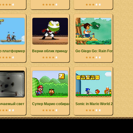
о платформер
Верни облик принцу
Go Giego Go: Rain Forest Advent
нчаемый свет
Супер Марио собирает звезды
Sonic in Mario World 2