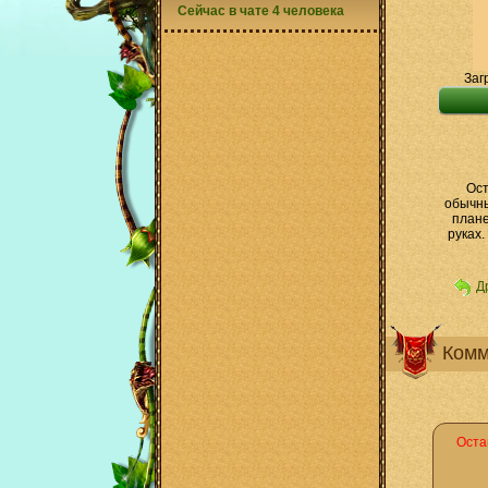
Сейчас в чате 4 человека
Заг
Ост
обычны
плане
руках.
Д
Комм
Оста