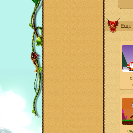
Ещё 
С
Са