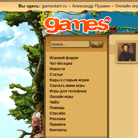
Вы здесь:
gamestart.ru
»
Александр Пушкин
»
Онлайн иг
Игровой форум
Чат-беседка
Новости
Статьи
Коды к старым играм
Скачать мини игры
Игры для телефона
Онлайн игры
ЧаВо
Помощь
Спасибо
Реклама
Правила
Контакты